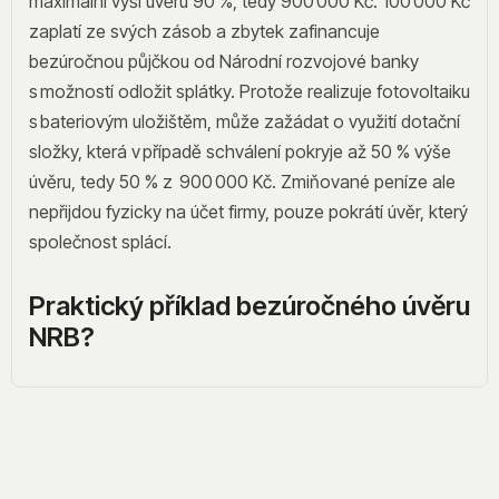
maximální výši úvěru 90 %, tedy 900 000 Kč. 100 000 Kč
zaplatí ze svých zásob a zbytek zafinancuje
bezúročnou půjčkou od Národní rozvojové banky
s možností odložit splátky. Protože realizuje fotovoltaiku
s bateriovým uložištěm, může zažádat o využití dotační
složky, která v případě schválení pokryje až 50 % výše
úvěru, tedy 50 % z 900 000 Kč. Zmiňované peníze ale
nepřijdou fyzicky na účet firmy, pouze pokrátí úvěr, který
společnost splácí.
Praktický příklad bezúročného úvěru
NRB?