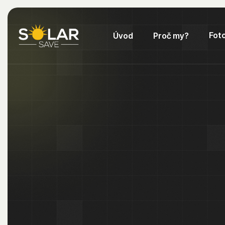
Fot
Úvod
Proč my?