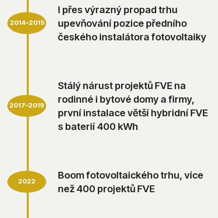
I přes výrazný propad trhu
upevňování pozice předního
2014–2015
českého instalátora fotovoltaiky
Stálý nárust projektů FVE na
rodinné i bytové domy a firmy,
2017–2019
první instalace větší hybridní FVE
s baterií 400 kWh
Boom fotovoltaického trhu, více
2022
než 400 projektů FVE